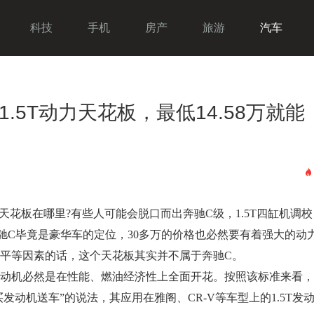
科技
手机
房产
旅游
汽车
.5T动力天花板，最低14.58万就能
花板在哪里?有些人可能会脱口而出奔驰C级，1.5T四缸机调校
但奔驰C毕竟是豪华车的定位，30多万的价格也必然要有着强大的动
平等因素的话，这个天花板其实并不属于奔驰C。
机必然是在性能、燃油经济性上全面开花。按照该标准来看，
发动机送车”的说法，其应用在雅阁、CR-V等车型上的1.5T发