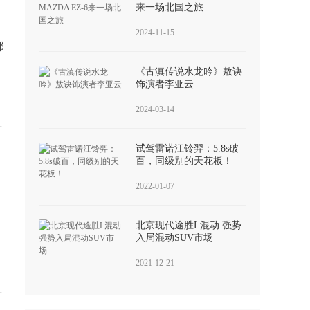
来一场北国之旅
2024-11-15
部
《古滇传说水龙吟》敖诀
饰演者李亚云
2024-03-14
对
试驾雷诺江铃羿：5.8s破
百，同级别的天花板！
2022-01-07
北京现代途胜L混动 强势
入局混动SUV市场
2021-12-21
对