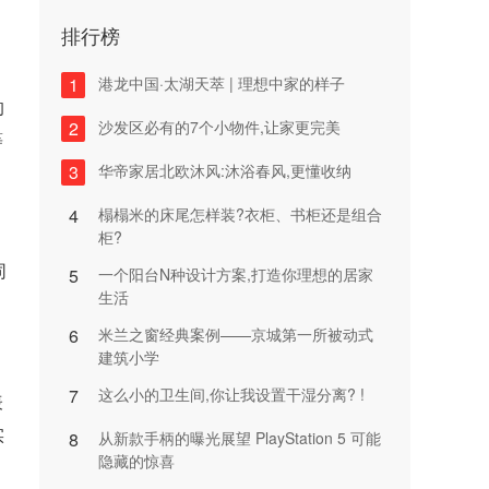
排行榜
1
港龙中国·太湖天萃 | 理想中家的样子
的
2
沙发区必有的7个小物件,让家更完美
等
3
华帝家居北欧沐风:沐浴春风,更懂收纳
4
榻榻米的床尾怎样装?衣柜、书柜还是组合
柜?
同
5
一个阳台N种设计方案,打造你理想的居家
生活
6
米兰之窗经典案例——京城第一所被动式
建筑小学
7
这么小的卫生间,你让我设置干湿分离? !
表
实
8
从新款手柄的曝光展望 PlayStation 5 可能
隐藏的惊喜