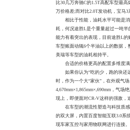
比30几万奔驰C的1.5T高配车型最
万价格差;而对比2.0T发动机，宝马3
相比于性能，油耗水平可能是消费
耗，何况途胜L是个重量超过一吨半
能力有着突出的表现，目前途胜L的账
车型账面动辄6个半油以上的数据，
美瑞等车型的油耗相持平。
合适的价格更高的配置多维度满
如果你认为“吃的少，跑的块还远”
时，作为一个大“家伙”，在外观气
4,670mm×1,865mm×,690
现上，即便面对CR-V这样的强敌，
在车型的潮流性塑造与科技质感打造上
的双大屏，内置百度智能互联3.0
现车家互控与家用物联网进行连接。