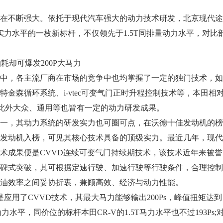
不断强大。依托于现代汽车强大的动力技术研发，北京现代途
合实力水平的一枚新标杆，不仅领先于1.5T同排量动力水平，对比
却可爆发200P大马力
，各主流厂商在市场的竞争中也均掌握了一定的独门技术，如
金森循环系统、i-vtec可变气门正时升程控制技术等，本田相
，此外大众、通用等也皆有一定的动力研发成果。
，其动力系统的研发实力也可圈可点，在沃德十佳发动机的榜
发动机入榜，可见其核心技术具备的顶级实力。最近几年，现代
术成果便是CVVD连续可变气门持续期技术，该技术近年来被誉
碑式突破，其可根据定速行驶、加速行驶等行驶条件，合理控制
油效率之间妥协折衷，兼顾高效、经济与动力性能。
应用了CVVD技术，其最大马力能够输出200Ps，峰值扭矩达到
动力水平，同价位的标杆本田CR-V的1.5T马力水平也不过193Ps;