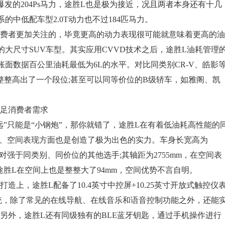
高爆发的204Ps马力，途胜L也是极为接近，况且两者本身还有十几
系的中低配车型2.0T动力也不过184匹马力。
者更加关注的，毕竟更高的动力表现很可能就意味着更高的油
的大尺寸SUV车型。其实应用CVVD技术之后，途胜L油耗管理
面数据百公里油耗最低为6L的水平。对比同类别CR-V、皓影
整整高出了一个段位;甚至可以同等价位的B级轿车，如雅阁、凯
足消费者需求
只能是“小钢炮”，那你就错了，途胜L在有着低油耗高性能的
场、空间表现方面也是创造了极为出色的实力。车身长宽高为
mm，气场绝对强于同类别、同价位的其他选手;其轴距为2755mm，在空间表
途胜L在空间上也是整整大了94mm，空间优势不言自明。
，途胜L配备了10.4英寸中控屏+10.25英寸开放式触控仪
系统，除了常见的在线导航、在线音乐和语音控制功能之外，还能
另外，途胜L还有同级独有的BLE蓝牙钥匙，通过手机操作进行