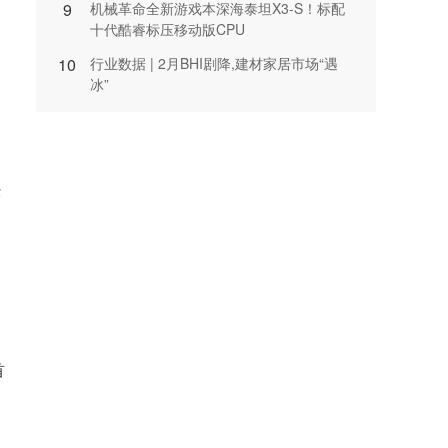
9
机械革命全新游戏本深海泰坦X3-S！标配
十代酷睿标压移动版CPU
10
行业数据 | 2月BHI剧降,建材家居市场“遇
冰”
经
首