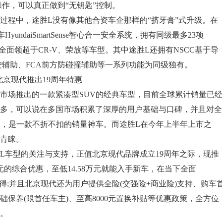
操作，可以真正做到“无钥匙”控制。
程中，途胜L没有像其他合资车企那样的“挤牙膏”式升级。在
undaiSmartSense智心合一安全系统，拥有同级最多23项
全面领超于CR-V、荣放等车型。其中途胜L还拥有NSCC基于导
驶辅助、FCA前方防碰撞辅助等一系列功能为同级独有。
北京现代推出19周年特惠
场推出的一款紧凑型SUV的经典车型，目前全球累计销量已
万之多，可以说在多国市场积累了深厚的用户基础与口碑，并且对全
响，是一款不折不扣的销量神车。而途胜L在今年上半年上市之
青睐。
车型的关注与支持，正值北京现代品牌成立19周年之际，现推
的综合优惠，至低14.58万元就能入手新车，在当下全面
得;并且北京现代还为用户提供全险(交强险+商业险)支持、购车
础保养(限首任车主)、至高8000元置换补贴等优惠政策，全方位
。