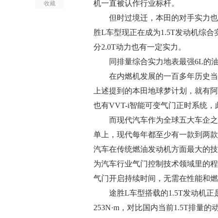
收藏
机一直被认作行业标杆。
但时过境迁，本田的对手实力也在
胜L车型现正在成为1.5T发动机综
分2.0T动力也有一定实力。
同排量综合实力地表最强6L的油耗
在内燃机发展的一百多年历史当中
上述提到的本田地球梦计划，就有阿特
也有VVT-i智能可变气门正时系统
而现代汽车作为全球五大车企之一
单上，现代每年都至少有一款到两款
汽车在传统燃油发动机方面最大的技
为汽车行业气门控制技术领域里的程
气门开启持续时间，无需在性能和燃
途胜L车型搭载的1.5T发动机正是
253N·m，对比国内当前1.5T排量的