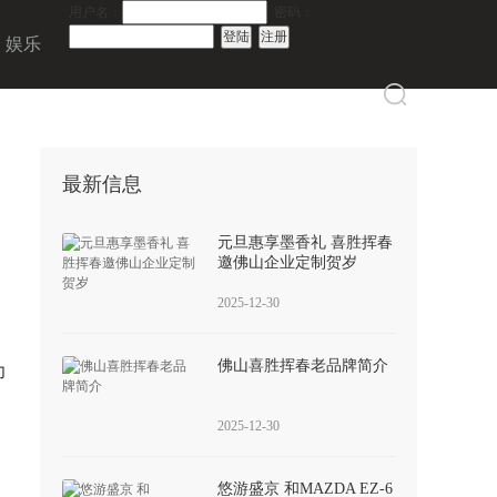
用户名：
密码：
娱乐
最新信息
元旦惠享墨香礼 喜胜挥春
邀佛山企业定制贺岁
2025-12-30
佛山喜胜挥春老品牌简介
力
2025-12-30
动
悠游盛京 和MAZDA EZ-6