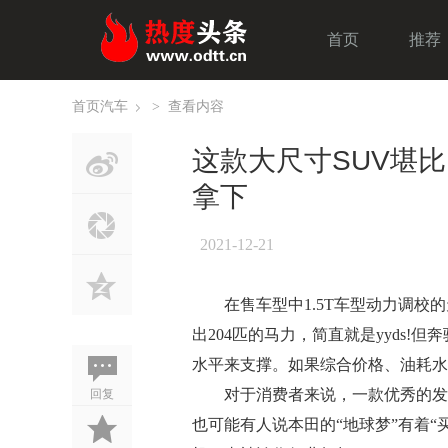
首页
推荐
首页
汽车
>
查看内容
›
这款大尺寸SUV堪比1
拿下
2021-12-21
在售车型中1.5T车型动力调校的天
出204匹的马力，简直就是yyds!
水平来支撑。如果综合价格、油耗水
回复
对于消费者来说，一款优秀的发动
也可能有人说本田的“地球梦”有着“买