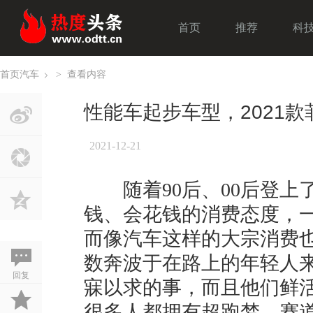
首页
推荐
科
首页
汽车
>
查看内容
›
性能车起步车型，2021
2021-12-21
随着90后、00后登上
钱、会花钱的消费态度，
而像汽车这样的大宗消费
数奔波于在路上的年轻人
回复
寐以求的事，而且他们鲜
很多人都拥有超跑梦，赛