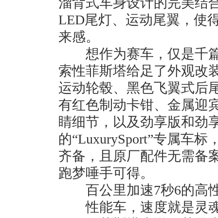
溜背式车身设计的完美结
LED尾灯、运动尾翼，使
来感。
想作为赛车，仅是千篇
索性菲斯塔给足了外观改装
运动轮毂、黑色飞翼式后
有红色制动卡钳、金属迎
睛细节，以及劲享版和劲享P
的“LuxurySport”专
齐备，且原厂配件无需备
跑梦唾手可得。
百公里加速7秒6的高性
性能车，速度就是灵魂