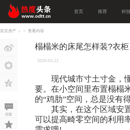
首页
推荐
科
首页
房产
>
查看内容
›
榻榻米的床尾怎样装?衣柜
2020-03-22
现代城市寸土寸金，懂得
要。在小空间里布置榻榻
的“鸡肋”空间，总是没有
其实，在这个区域安置
回复
可以提高畸零空间的利用
需求哦!