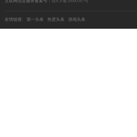
互联网信息服务备案号：
琼ICP备20000387号
友情链接:
第一头条
热度头条
游戏头条