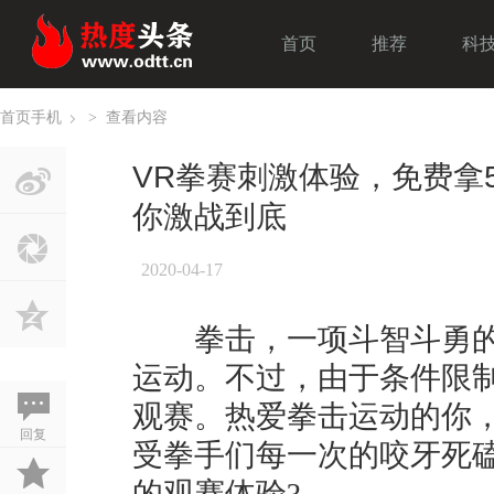
首页
推荐
科
首页
手机
>
查看内容
›
VR拳赛刺激体验，免费拿
你激战到底
2020-04-17
拳击，一项斗智斗勇的
运动。不过，由于条件限
观赛。热爱拳击运动的你
回复
受拳手们每一次的咬牙死
的观赛体验?