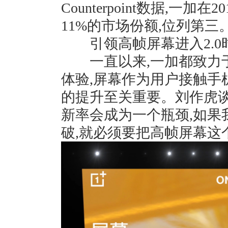
Counterpoint数据,一
11%的市场份额,位列第三
引领高帧屏幕进入2.0
一直以来,一加都致力于
体验,屏幕作为用户接触手
的提升至关重要。刘作虎谈
新率会成为⼀个瓶颈,如果
破,就必须要把⾼帧屏幕这