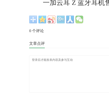
一加云耳 Z 蓝牙耳机售
0
个评论
文章点评