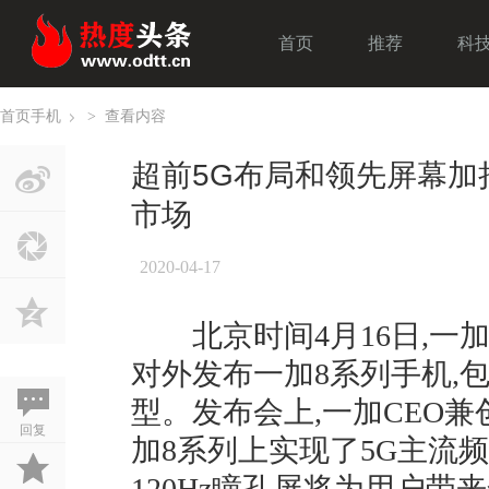
首页
推荐
科
首页
手机
>
查看内容
›
超前5G布局和领先屏幕加
市场
2020-04-17
北京时间4月16日,一加
对外发布一加8系列手机,包含
型。发布会上,一加CEO
回复
加8系列上实现了5G主流频
120Hz瞳孔屏将为用户