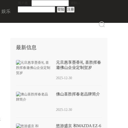
用户名：
密码：
娱乐
最新信息
元旦惠享墨香礼 喜胜挥春
邀佛山企业定制贺岁
2025-12-30
佛山喜胜挥春老品牌简介
2025-12-30
年
悠游盛京 和MAZDA EZ-6