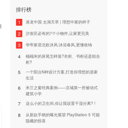
排行榜
报
1
港龙中国·太湖天萃 | 理想中家的样子
新
2
沙发区必有的7个小物件,让家更完美
3
华帝家居北欧沐风:沐浴春风,更懂收纳
4
榻榻米的床尾怎样装?衣柜、书柜还是组合
柜?
5
一个阳台N种设计方案,打造你理想的居家
生活
6
米兰之窗经典案例——京城第一所被动式
建筑小学
7
这么小的卫生间,你让我设置干湿分离? !
8
从新款手柄的曝光展望 PlayStation 5 可能
隐藏的惊喜