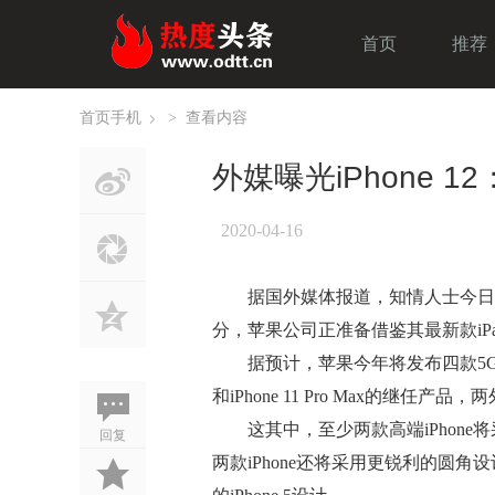
首页
推荐
首页
手机
>
查看内容
›
外媒曝光iPhone 1
2020-04-16
据国外媒体报道，知情人士今日称，
分，苹果公司正准备借鉴其最新款iPa
据预计，苹果今年将发布四款5G版iPh
和iPhone 11 Pro Max的继任产
这其中，至少两款高端iPhone
回复
两款iPhone还将采用更锐利的圆角设