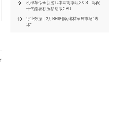
9
机械革命全新游戏本深海泰坦X3-S！标配
十代酷睿标压移动版CPU
10
行业数据 | 2月BHI剧降,建材家居市场“遇
冰”